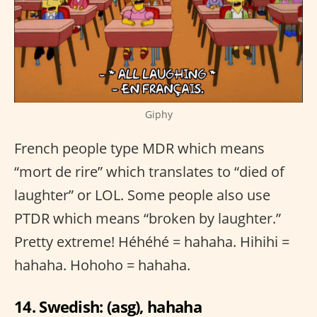
Giphy
French people type MDR which means
“mort de rire” which translates to “died of
laughter” or LOL. Some people also use
PTDR which means “broken by laughter.”
Pretty extreme! Héhéhé = hahaha. Hihihi =
hahaha. Hohoho = hahaha.
14. Swedish: (asg), hahaha