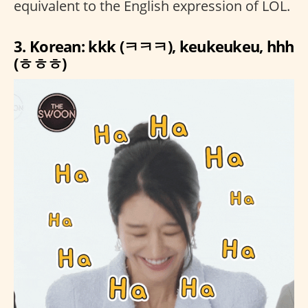
equivalent to the English expression of LOL.
3. Korean: kkk (ㅋㅋㅋ), keukeukeu, hhh
(ㅎㅎㅎ)