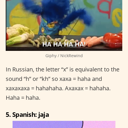
Giphy / NickRewind
In Russian, the letter “x” is equivalent to the
sound “h” or “kh” so xaxa = haha and
xaxaxaxa = hahahaha. Axaxax = hahaha.
Haha = haha.
5. Spanish: jaja