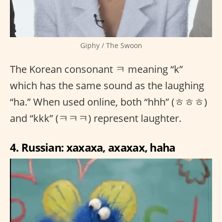
Giphy / The Swoon
The Korean consonant ㅋ meaning “k”
which has the same sound as the laughing
“ha.” When used online, both “hhh” (ㅎㅎㅎ)
and “kkk” (ㅋㅋㅋ) represent laughter.
4. Russian: xaxaxa, axaxax, haha