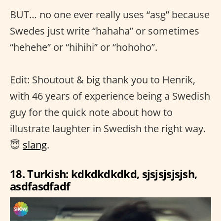
BUT… no one ever really uses “asg” because
Swedes just write “hahaha” or sometimes
“hehehe” or “hihihi” or “hohoho”.
Edit: Shoutout & big thank you to Henrik,
with 46 years of experience being a Swedish
guy for the quick note about how to
illustrate laughter in Swedish the right way.
😇
slang
.
18. Turkish: kdkdkdkdkd, sjsjsjsjsjsh,
asdfasdfadf