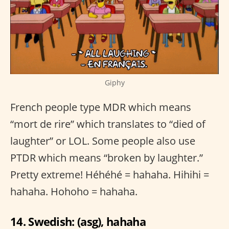
Giphy
French people type MDR which means
“mort de rire” which translates to “died of
laughter” or LOL. Some people also use
PTDR which means “broken by laughter.”
Pretty extreme! Héhéhé = hahaha. Hihihi =
hahaha. Hohoho = hahaha.
14. Swedish: (asg), hahaha