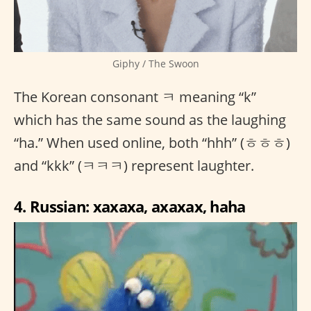
Giphy / The Swoon
The Korean consonant ㅋ meaning “k”
which has the same sound as the laughing
“ha.” When used online, both “hhh” (ㅎㅎㅎ)
and “kkk” (ㅋㅋㅋ) represent laughter.
4. Russian: xaxaxa, axaxax, haha