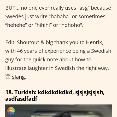
BUT… no one ever really uses “asg” because
Swedes just write “hahaha” or sometimes
“hehehe” or “hihihi” or “hohoho”.
Edit: Shoutout & big thank you to Henrik,
with 46 years of experience being a Swedish
guy for the quick note about how to
illustrate laughter in Swedish the right way.
😇
slang
.
18. Turkish: kdkdkdkdkd, sjsjsjsjsjsh,
asdfasdfadf