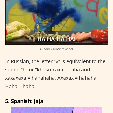
Giphy / NickRewind
In Russian, the letter “x” is equivalent to the
sound “h” or “kh” so xaxa = haha and
xaxaxaxa = hahahaha. Axaxax = hahaha.
Haha = haha.
5. Spanish: jaja