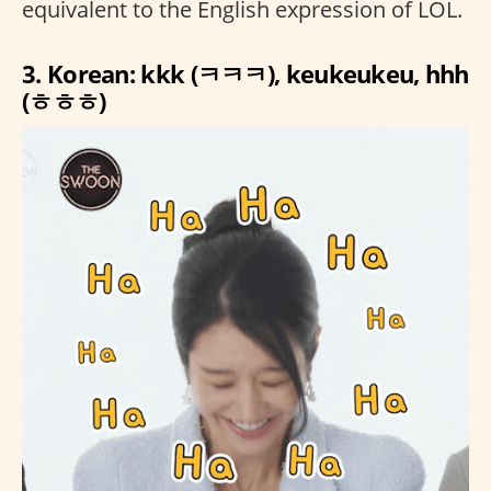
equivalent to the English expression of LOL.
3. Korean: kkk (ㅋㅋㅋ), keukeukeu, hhh
(ㅎㅎㅎ)