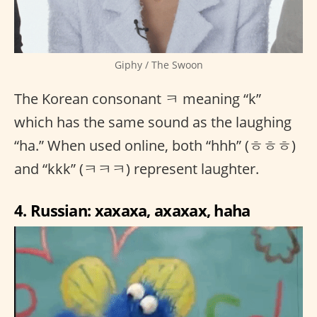
Giphy / The Swoon
The Korean consonant ㅋ meaning “k”
which has the same sound as the laughing
“ha.” When used online, both “hhh” (ㅎㅎㅎ)
and “kkk” (ㅋㅋㅋ) represent laughter.
4. Russian: xaxaxa, axaxax, haha