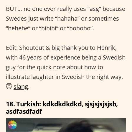
BUT… no one ever really uses “asg” because
Swedes just write “hahaha” or sometimes
“hehehe” or “hihihi” or “hohoho”.
Edit: Shoutout & big thank you to Henrik,
with 46 years of experience being a Swedish
guy for the quick note about how to
illustrate laughter in Swedish the right way.
😇
slang
.
18. Turkish: kdkdkdkdkd, sjsjsjsjsjsh,
asdfasdfadf