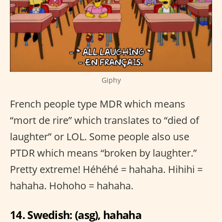
Giphy
French people type MDR which means
“mort de rire” which translates to “died of
laughter” or LOL. Some people also use
PTDR which means “broken by laughter.”
Pretty extreme! Héhéhé = hahaha. Hihihi =
hahaha. Hohoho = hahaha.
14. Swedish: (asg), hahaha