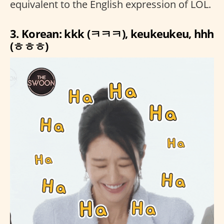
equivalent to the English expression of LOL.
3. Korean: kkk (ㅋㅋㅋ), keukeukeu, hhh
(ㅎㅎㅎ)