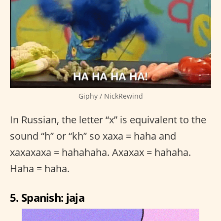
Giphy / NickRewind
In Russian, the letter “x” is equivalent to the
sound “h” or “kh” so xaxa = haha and
xaxaxaxa = hahahaha. Axaxax = hahaha.
Haha = haha.
5. Spanish: jaja