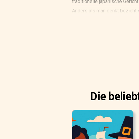
traditionelle japanische Gericht
Anders als man denkt bezieht s
Wort Sushi bedeutet wörtlich 
Die belie