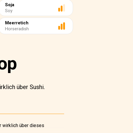
Soja
Soy
Meerretich
Horseradish
op
rklich über Sushi.
r wirklich über dieses