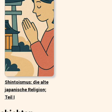
Shintoismus: die alte
japanische Religion;
Teil I