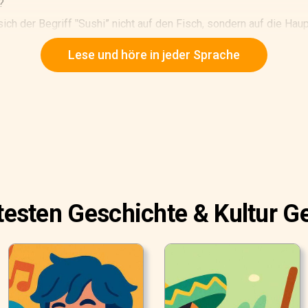
?
ich der Begriff ‟Sushi” nicht auf den Fisch, sondern auf die Haup
‟sauer schmeckend.”
Lese und höre in jeder Sprache
btesten Geschichte & Kultur G