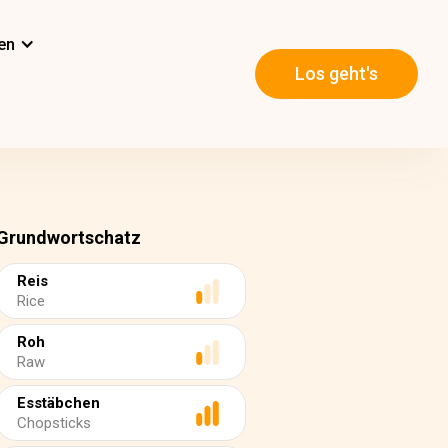
en
Los geht's
Grundwortschatz
Reis
Rice
Roh
Raw
Esstäbchen
Chopsticks