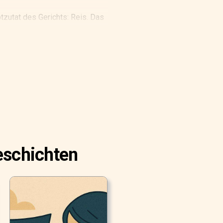
tzutat des Gerichts: Reis. Das
eschichten