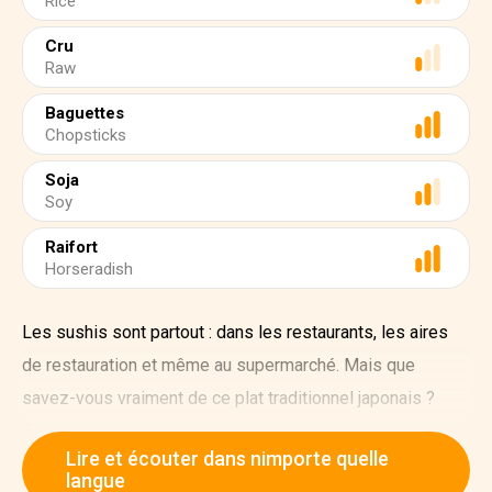
Rice
Cru
Raw
Baguettes
Chopsticks
Soja
Soy
Raifort
Horseradish
Les sushis sont partout : dans les restaurants, les aires
de restauration et même au supermarché. Mais que
savez-vous vraiment de ce plat traditionnel japonais ?
Contrairement à ce que l'on pourrait imaginer, le terme
Lire et écouter dans nimporte quelle
"sushi" ne fait pas référence au poisson mais à
langue