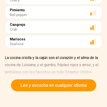
Celery
Pimiento
Bell pepper
Cangrejo
Crab
Mariscos
Seafood
La cocina criolla y la cajún son el corazón y el alma de la
cocina de Luisiana, y el gumbo, frijoles rojos y arroz, y el
jambalaya son los favoritos en todo Estados Unidos.
¿Cuál es la diferencia entre la cocina criolla y la cajún?
Lee y escucha en cualquier idioma
Ambas usan ingredientes y especias similares, como la
“Santísima Trinidad”: cebollas, apio y pimientos.