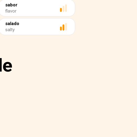
sabor
flavor
salado
salty
de