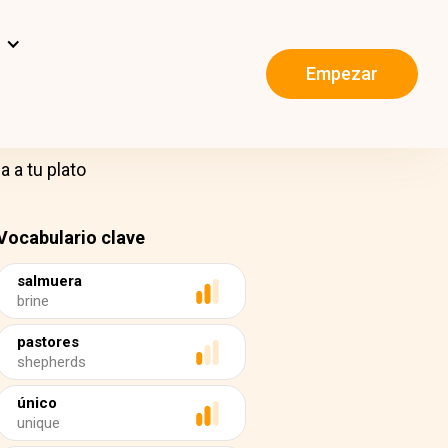
s
Empezar
a a tu plato
Vocabulario clave
salmuera
brine
pastores
shepherds
único
unique