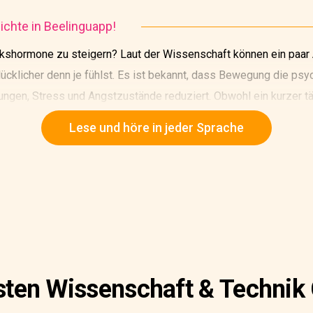
chte in Beelinguapp!
ckshormone zu steigern? Laut der Wissenschaft können ein paar 
lücklicher denn je fühlst. Es ist bekannt, dass Bewegung die ps
en, Stress und Angstzustände reduziert. Obwohl ein kurzer tä
eine moderate oder hochintensive Trainingsroutine effektiver se
Lese und höre in jeder Sprache
esten Wissenschaft & Technik