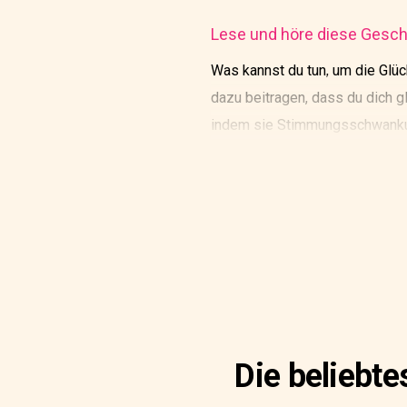
Lese und höre diese Geschi
Was kannst du tun, um die Glü
dazu beitragen, dass du dich g
indem sie Stimmungsschwankung
Wohlbefinden verbessert, kann 
Die beliebt