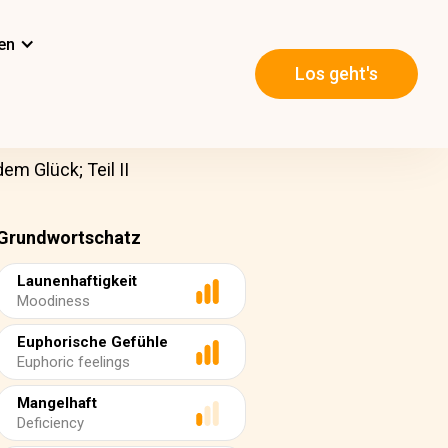
en
Los geht's
em Glück; Teil II
Grundwortschatz
Launenhaftigkeit
Moodiness
Euphorische Gefühle
Euphoric feelings
Mangelhaft
Deficiency