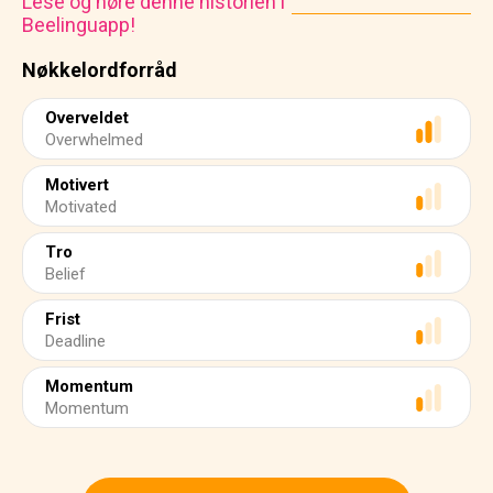
Lese og høre denne historien i
Beelinguapp!
Nøkkelordforråd
Overveldet
Overwhelmed
Motivert
Motivated
Tro
Belief
Frist
Deadline
Momentum
Momentum