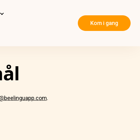
Kom i gang
mål
@beelinguapp.com
.