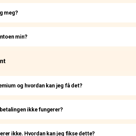
eg meg?
ontoen min?
nt
emium og hvordan kan jeg få det?
 betalingen ikke fungerer?
rer ikke. Hvordan kan jeg fikse dette?