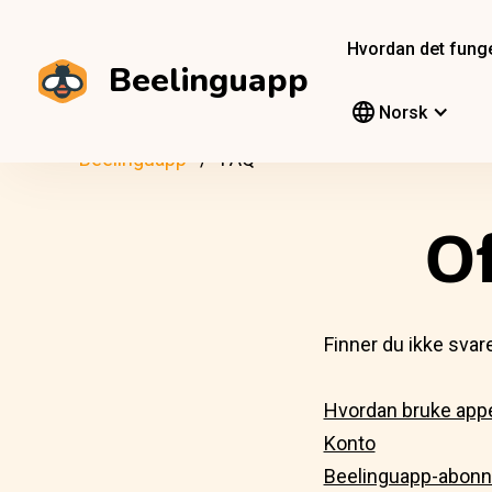
Hvordan det fung
Beelinguapp
Norsk
Beelinguapp
FAQ
Of
Finner du ikke svar
Hvordan bruke app
Konto
Beelinguapp-abon