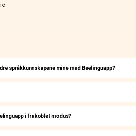
re
edre språkkunnskapene mine med Beelinguapp?
elinguapp i frakoblet modus?