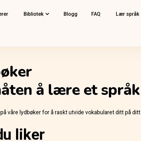
erer
Bibliotek
Blogg
FAQ
Lær språk
bøker
åten å lære et språk
 våre lydbøker for å raskt utvide vokabularet ditt på ditt 
du liker