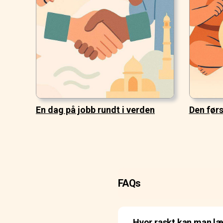
En dag på jobb rundt i verden
Den førs
FAQs
Hvor raskt kan man læ