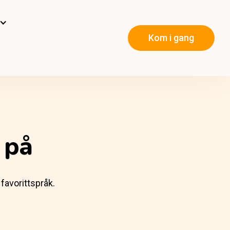
Kom i gang
 på
favorittspråk.