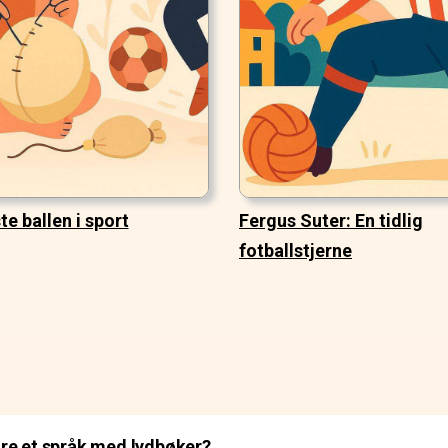
te ballen i sport
Fergus Suter: En tidlig
fotballstjerne
re et språk med lydbøker?