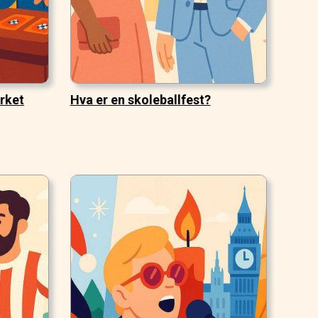
rket
Hva er en skoleballfest?