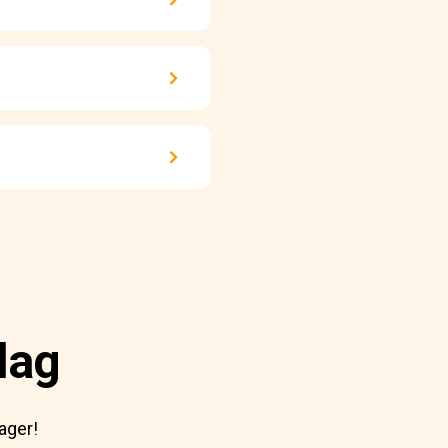
dag
ager!