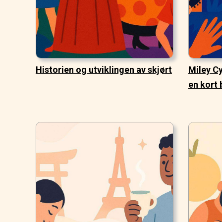
Historien og utviklingen av skjørt
Miley C
en kort 