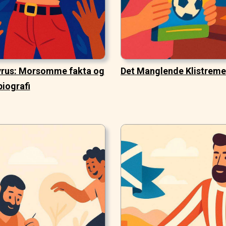
yrus: Morsomme fakta og
Det Manglende Klistreme
biografi