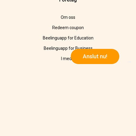
Om oss
Redeem coupon
Beelinguapp for Education
Beelinguapp for Business
Anslut nu!
I media
Information
Refund Policy
Integritetspolicy
Cookie Policy
Kontakt