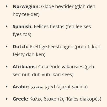
Norwegian:
Glade høytider (glah-deh
hoy-tee-der)
Spanish:
Felices fiestas (feh-lee-ses
fyes-tas)
Dutch:
Prettige Feestdagen (preh-ti-kuh
feisty-dah-ken)
Afrikaans:
Geseënde vakansies (geh-
sen-nuh-duh vuh=kan-sees)
Arabic:
اجازة سعيدة (ajazat saeida)
Greek:
Καλές διακοπές (Kalés diakopés)