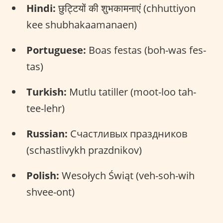
Hindi:
छुट्टियों की शुभकामनाएं (chhuttiyon
kee shubhakaamanaen)
Portuguese:
Boas festas (boh-was fes-
tas)
Turkish:
Mutlu tatiller (moot-loo tah-
tee-lehr)
Russian:
Счастливых праздников
(schastlivykh prazdnikov)
Polish:
Wesołych Świąt (veh-soh-wih
shvee-ont)