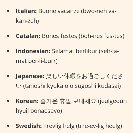
Italian:
Buone vacanze (bwo-neh va-
kan-zeh)
Catalan:
Bones festes (boh-nes fes-tes)
Indonesian:
Selamat berlibur (seh-la-
mat ber-li-burr)
Japanese:
楽しい休暇をお過ごしくださ
い (tanoshī kyūka o o sugoshi kudasai)
Korean:
즐거운 휴일 보내세요 (jeulgeoun
hyuil bonaeseyo)
Swedish:
Trevlig helg (trre-ev-lig heelg)