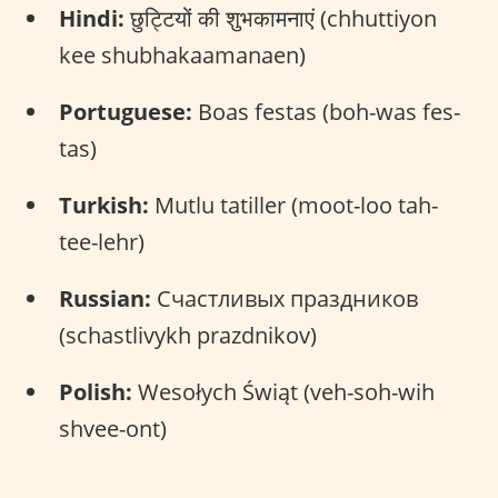
Hindi:
छुट्टियों की शुभकामनाएं (chhuttiyon
kee shubhakaamanaen)
Portuguese:
Boas festas (boh-was fes-
tas)
Turkish:
Mutlu tatiller (moot-loo tah-
tee-lehr)
Russian:
Счастливых праздников
(schastlivykh prazdnikov)
Polish:
Wesołych Świąt (veh-soh-wih
shvee-ont)