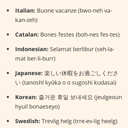
Italian:
Buone vacanze (bwo-neh va-
kan-zeh)
Catalan:
Bones festes (boh-nes fes-tes)
Indonesian:
Selamat berlibur (seh-la-
mat ber-li-burr)
Japanese:
楽しい休暇をお過ごしくださ
い (tanoshī kyūka o o sugoshi kudasai)
Korean:
즐거운 휴일 보내세요 (jeulgeoun
hyuil bonaeseyo)
Swedish:
Trevlig helg (trre-ev-lig heelg)