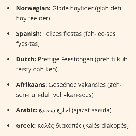
Norwegian:
Glade høytider (glah-deh
hoy-tee-der)
Spanish:
Felices fiestas (feh-lee-ses
fyes-tas)
Dutch:
Prettige Feestdagen (preh-ti-kuh
feisty-dah-ken)
Afrikaans:
Geseënde vakansies (geh-
sen-nuh-duh vuh=kan-sees)
Arabic:
اجازة سعيدة (ajazat saeida)
Greek:
Καλές διακοπές (Kalés diakopés)