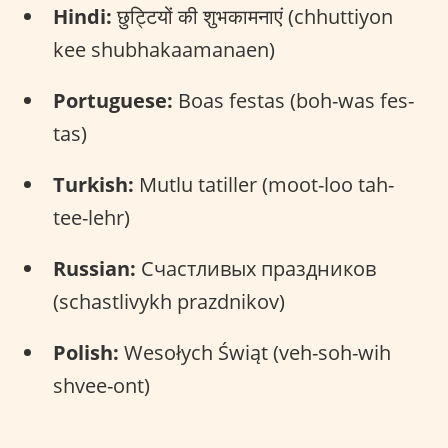
Hindi:
छुट्टियों की शुभकामनाएं (chhuttiyon
kee shubhakaamanaen)
Portuguese:
Boas festas (boh-was fes-
tas)
Turkish:
Mutlu tatiller (moot-loo tah-
tee-lehr)
Russian:
Счастливых праздников
(schastlivykh prazdnikov)
Polish:
Wesołych Świąt (veh-soh-wih
shvee-ont)