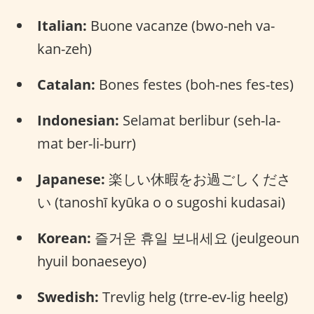
Italian:
Buone vacanze (bwo-neh va-
kan-zeh)
Catalan:
Bones festes (boh-nes fes-tes)
Indonesian:
Selamat berlibur (seh-la-
mat ber-li-burr)
Japanese:
楽しい休暇をお過ごしくださ
い (tanoshī kyūka o o sugoshi kudasai)
Korean:
즐거운 휴일 보내세요 (jeulgeoun
hyuil bonaeseyo)
Swedish:
Trevlig helg (trre-ev-lig heelg)