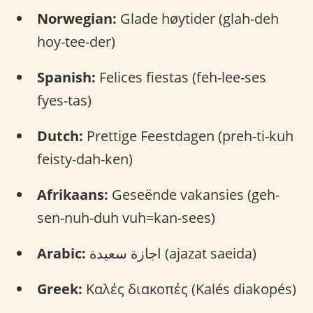
Norwegian:
Glade høytider (glah-deh
hoy-tee-der)
Spanish:
Felices fiestas (feh-lee-ses
fyes-tas)
Dutch:
Prettige Feestdagen (preh-ti-kuh
feisty-dah-ken)
Afrikaans:
Geseënde vakansies (geh-
sen-nuh-duh vuh=kan-sees)
Arabic:
اجازة سعيدة (ajazat saeida)
Greek:
Καλές διακοπές (Kalés diakopés)