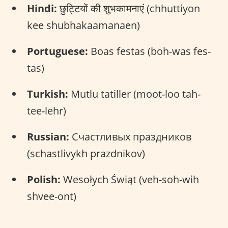
Hindi:
छुट्टियों की शुभकामनाएं (chhuttiyon
kee shubhakaamanaen)
Portuguese:
Boas festas (boh-was fes-
tas)
Turkish:
Mutlu tatiller (moot-loo tah-
tee-lehr)
Russian:
Счастливых праздников
(schastlivykh prazdnikov)
Polish:
Wesołych Świąt (veh-soh-wih
shvee-ont)