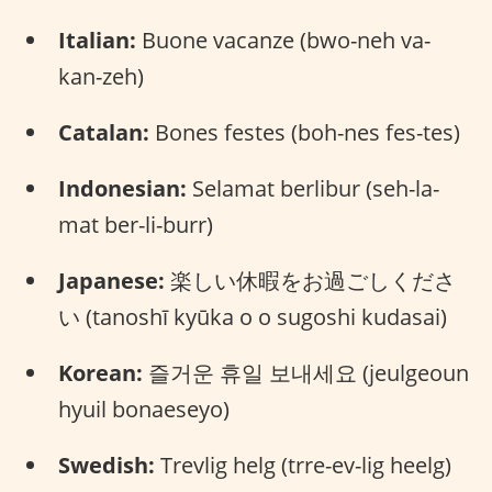
Italian:
Buone vacanze (bwo-neh va-
kan-zeh)
Catalan:
Bones festes (boh-nes fes-tes)
Indonesian:
Selamat berlibur (seh-la-
mat ber-li-burr)
Japanese:
楽しい休暇をお過ごしくださ
い (tanoshī kyūka o o sugoshi kudasai)
Korean:
즐거운 휴일 보내세요 (jeulgeoun
hyuil bonaeseyo)
Swedish:
Trevlig helg (trre-ev-lig heelg)