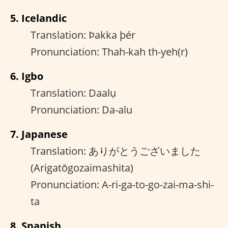
5. Icelandic
Translation: Þakka þér
Pronunciation: Thah-kah th-yeh(r)
6. Igbo
Translation: Daalụ
Pronunciation: Da-alu
7. Japanese
Translation: ありがとうございました
(Arigatōgozaimashita)
Pronunciation: A-ri-ga-to-go-zai-ma-shi-
ta
8. Spanish