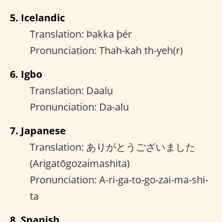
5. Icelandic
Translation: Þakka þér
Pronunciation: Thah-kah th-yeh(r)
6. Igbo
Translation: Daalụ
Pronunciation: Da-alu
7. Japanese
Translation: ありがとうございました
(Arigatōgozaimashita)
Pronunciation: A-ri-ga-to-go-zai-ma-shi-
ta
8. Spanish