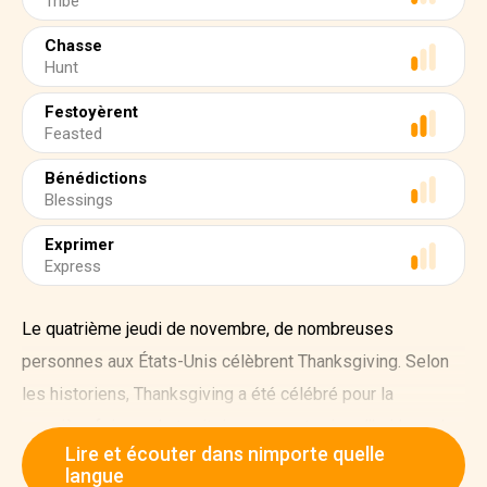
Tribe
Chasse
Hunt
Festoyèrent
Feasted
Bénédictions
Blessings
Exprimer
Express
Le quatrième jeudi de novembre, de nombreuses
personnes aux États-Unis célèbrent Thanksgiving. Selon
les historiens, Thanksgiving a été célébré pour la
première fois sur le territoire couvrant aujourd'hui le sud-
Lire et écouter dans nimporte quelle
est du Massachusetts et l'est du Rhode Island, où vivait la
langue