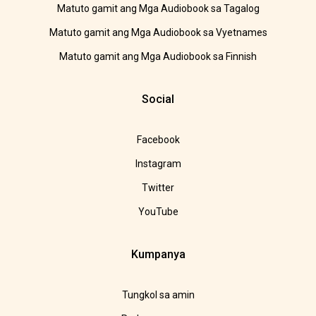
Matuto gamit ang Mga Audiobook sa Tagalog
Matuto gamit ang Mga Audiobook sa Vyetnames
Matuto gamit ang Mga Audiobook sa Finnish
Social
Facebook
Instagram
Twitter
YouTube
Kumpanya
Tungkol sa amin