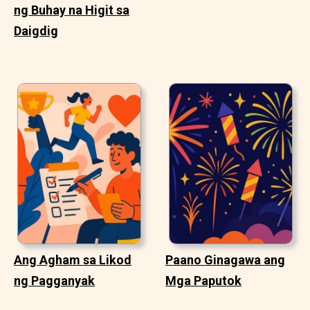
ng Buhay na Higit sa
Daigdig
Ang Agham sa Likod
Paano Ginagawa ang
ng Pagganyak
Mga Paputok