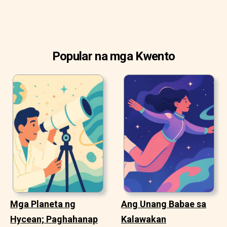
Popular na mga Kwento
Mga Planeta ng
Ang Unang Babae sa
Hycean; Paghahanap
Kalawakan