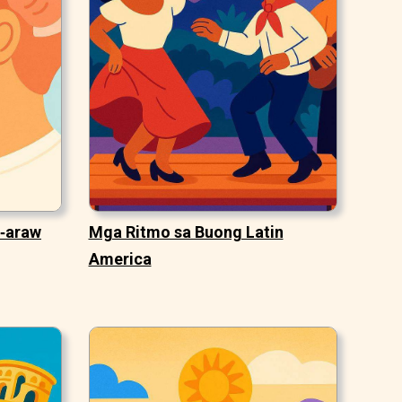
w‑araw
Mga Ritmo sa Buong Latin
America