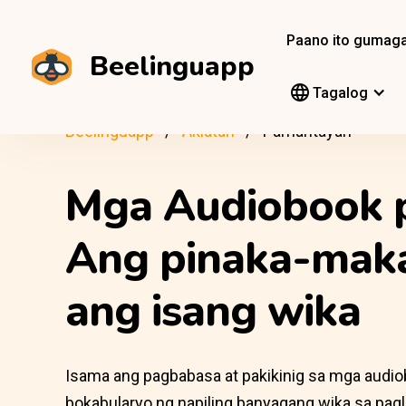
Paano ito gumag
Beelinguapp
Tagalog
Beelinguapp
Aklatan
Pamantayan
Mga Audiobook 
Ang pinaka-mak
ang isang wika
Isama ang pagbabasa at pakikinig sa mga audi
bokabularyo ng napiling banyagang wika sa pagl