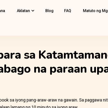
ana
Aklatan
Blog
FAQ
Matuto ng Mg
para sa Katamtaman
abago na paraan up
obook sa iyong pang-araw-araw na gawain. Sa paggawa ni
alaan lamang ng 10 minuto sa iyong araw.