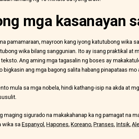
ong mga kasanayan s
na pamamaraan, mayroon kang iyong katutubong wika sa i
ubong wika bilang sanggunian. Ito ay isang praktikal at
g teksto. Ang aming mga tagasalin ng boses ay makakatul
o bigkasin ang mga bagong salita habang pinapataas mo 
o mula sa mga nobela, hindi kathang-isip na akda at mga
usulit.
ang maging sigurado na makakahanap ka ng pamagat na 
a wika sa
Espanyol
,
Hapones
,
Koreano
,
Pranses
,
Intsik
,
Al