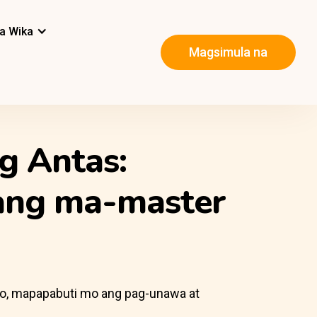
a Wika
Magsimula na
g Antas:
ang ma-master
to, mapapabuti mo ang pag-unawa at