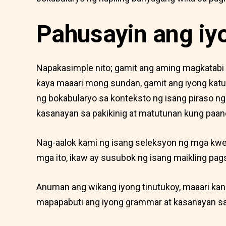
Pahusayin ang iy
Napakasimple nito; gamit ang aming magkatabi 
kaya maaari mong sundan, gamit ang iyong katut
ng bokabularyo sa konteksto ng isang piraso n
kasanayan sa pakikinig at matutunan kung paan
Nag-aalok kami ng isang seleksyon ng mga kwent
mga ito, ikaw ay susubok ng isang maikling pags
Anuman ang wikang iyong tinutukoy, maaari k
mapapabuti ang iyong grammar at kasanayan s