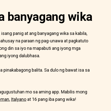
a banyagang wika
sang panig at ang banyagang wika sa kabila,
 mahusay na paraan ng pag-unawa at pagkatuto
ong din sa iyo na mapabuti ang iyong mga
ang iyong dalubhasa.
 pinakabagong balita. Sa dulo ng bawat isa sa
magugustuhan mo sa aming app. Mabilis mong
eman
,
Italyano
at 16 pang iba pang wika!