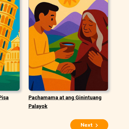
Pisa
Pachamama at ang Ginintuang
Palayok
Next