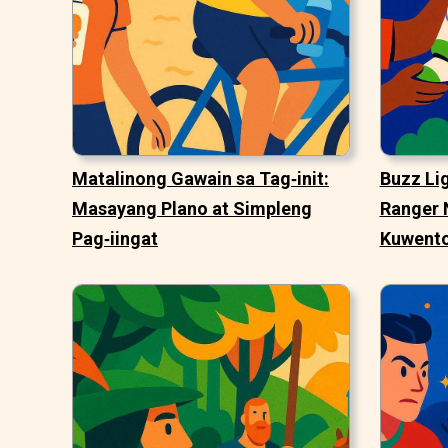
Matalinong Gawain sa Tag‑init:
Buzz Li
Masayang Plano at Simpleng
Ranger 
Pag‑iingat
Kuwent