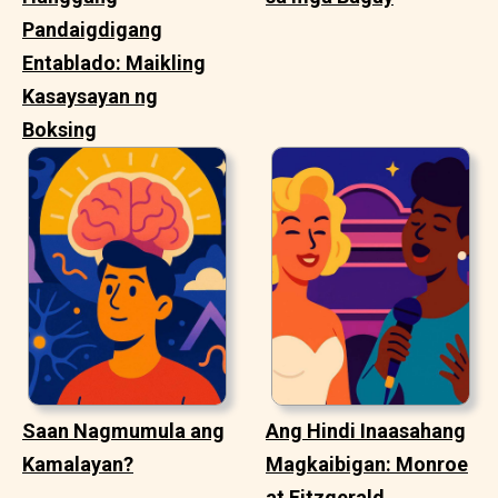
Pandaigdigang
Entablado: Maikling
Kasaysayan ng
Boksing
Saan Nagmumula ang
Ang Hindi Inaasahang
Kamalayan?
Magkaibigan: Monroe
at Fitzgerald