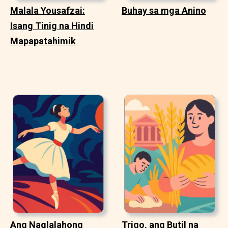
Malala Yousafzai:
Buhay sa mga Anino
Isang Tinig na Hindi
Mapapatahimik
Ang Naglalahong
Trigo, ang Butil na