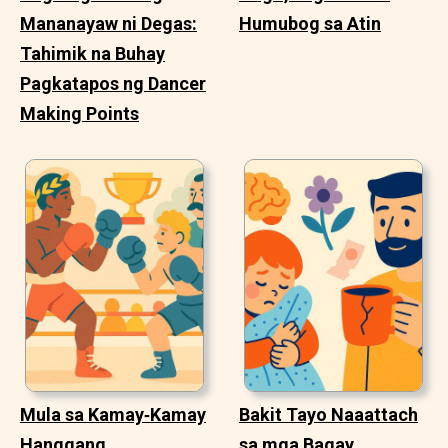
Mananayaw ni Degas:
Humubog sa Atin
Tahimik na Buhay
Pagkatapos ng Dancer
Making Points
Mula sa Kamay‑Kamay
Bakit Tayo Naaattach
Hanggang
sa mga Bagay