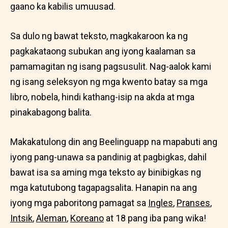
gaano ka kabilis umuusad.
Sa dulo ng bawat teksto, magkakaroon ka ng
pagkakataong subukan ang iyong kaalaman sa
pamamagitan ng isang pagsusulit. Nag-aalok kami
ng isang seleksyon ng mga kwento batay sa mga
libro, nobela, hindi kathang-isip na akda at mga
pinakabagong balita.
Makakatulong din ang Beelinguapp na mapabuti ang
iyong pang-unawa sa pandinig at pagbigkas, dahil
bawat isa sa aming mga teksto ay binibigkas ng
mga katutubong tagapagsalita. Hanapin na ang
iyong mga paboritong pamagat sa
Ingles
,
Pranses
,
Intsik
,
Aleman
,
Koreano
at 18 pang iba pang wika!