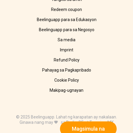
Redeem coupon
Beelinguapp para sa Edukasyon
Beelinguapp para sa Negosyo
Sa media
Imprint
Refund Policy
Pahayag sa Pagkapribado
Cookie Policy
Makipag-ugnayan
© 2025 Beelinguapp. Lahat ng karapatan ay nakalaan.
Ginawa nang may 🧡 sa Berlin, DE at Tampico, MX
Magsimula na