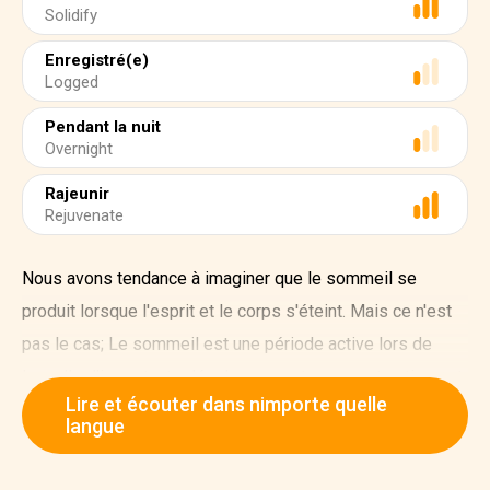
Solidify
Enregistré(e)
Logged
Pendant la nuit
Overnight
Rajeunir
Rejuvenate
Nous avons tendance à imaginer que le sommeil se
produit lorsque l'esprit et le corps s'éteint. Mais ce n'est
pas le cas; Le sommeil est une période active lors de
laquelle d'importants développements, reconstructions et
Lire et écouter dans nimporte quelle
renforcements se produisent. C'est exactement comme
langue
cela que ça se produit et le fait que nos corps soient
programmés pour une telle période de sommeil est