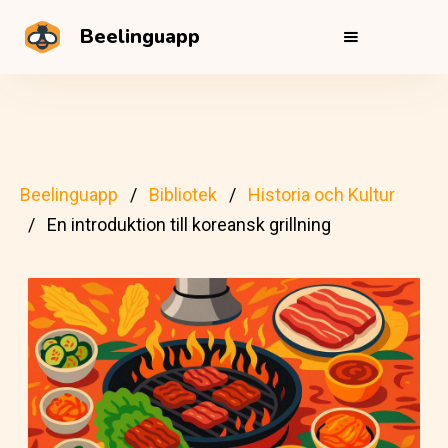
Beelinguapp
Beelinguapp
Bibliotek
Historia och Kultur
En introduktion till koreansk grillning