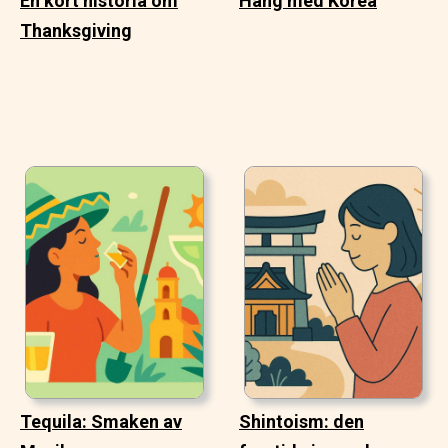
En kort historia om
Häng med Korea
Thanksgiving
Tequila: Smaken av
Shintoism: den