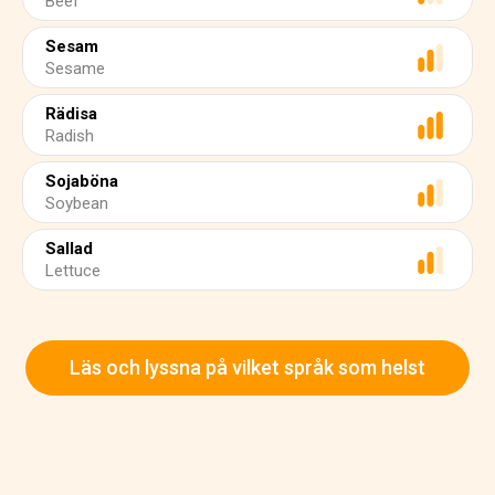
Beef
Sesam
Sesame
Rädisa
Radish
Sojaböna
Soybean
Sallad
Lettuce
Läs och lyssna på vilket språk som helst