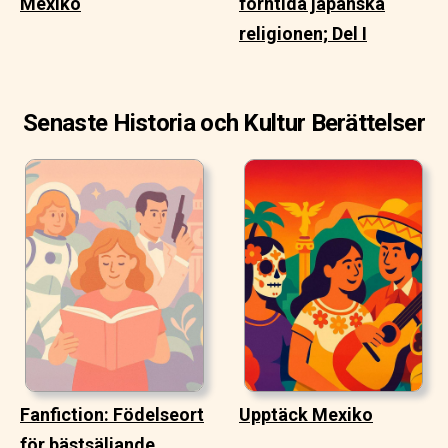
Mexiko
forntida japanska
religionen; Del I
Senaste Historia och Kultur Berättelser
Fanfiction: Födelseort
Upptäck Mexiko
för bästsäljande