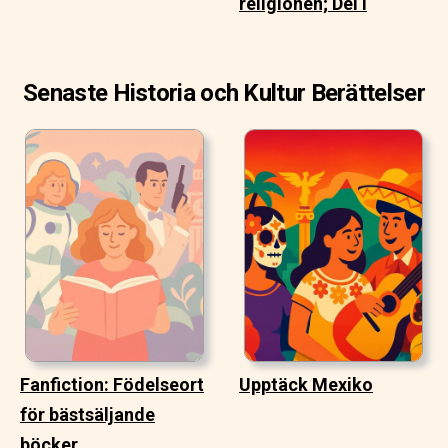
religionen; Del I
Senaste Historia och Kultur Berättelser
Fanfiction: Födelseort
Upptäck Mexiko
för bästsäljande
böcker