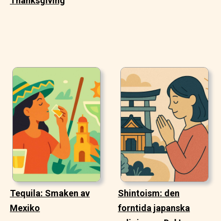
Thanksgiving
Tequila: Smaken av
Shintoism: den
Mexiko
forntida japanska