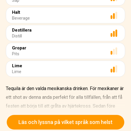
Sap
Halt
Beverage
Destillera
Distill
Gropar
Pits
Lime
Lime
Tequila är den valda mexikanska drinken. För mexikaner är
ett shot av denna anda perfekt för alla tillfällen, från att få
festen att börja till att gråta av hjärtekross. Sedan före
Colombianska tider använde aztekerna agave saft för att
Läs och lyssna på vilket språk som helst
tillverka en alkoholhaltig dryck som kallas pulque.