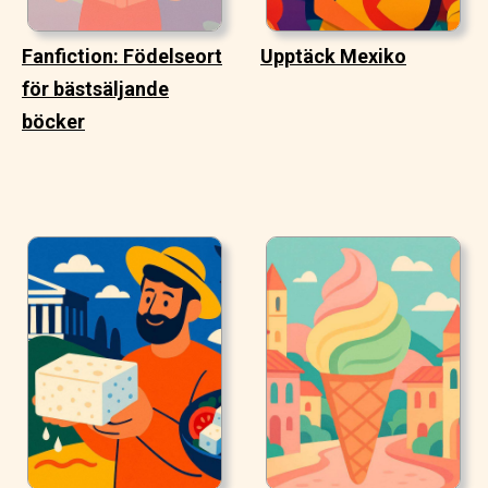
Fanfiction: Födelseort
Upptäck Mexiko
för bästsäljande
böcker