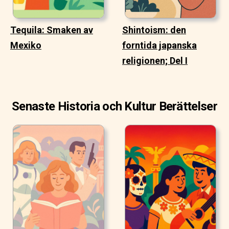
Tequila: Smaken av
Shintoism: den
Mexiko
forntida japanska
religionen; Del I
Senaste Historia och Kultur Berättelser