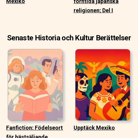
Mexiko
forntida japanska
religionen; Del I
Senaste Historia och Kultur Berättelser
Fanfiction: Födelseort
Upptäck Mexiko
för bästsäljande