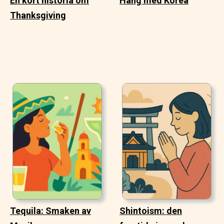
En kort historia om
Häng med Korea
Thanksgiving
Tequila: Smaken av
Shintoism: den