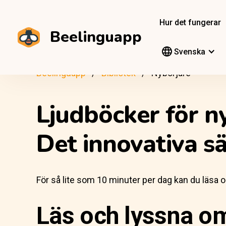
Hur det fungerar
Beelinguapp
Svenska
Beelinguapp
Bibliotek
Nybörjare
Ljudböcker för n
Det innovativa sät
För så lite som 10 minuter per dag kan du läsa oc
Läs och lyssna om