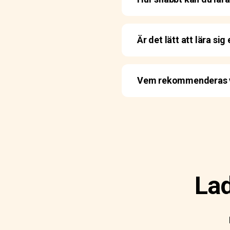
Är det lätt att lära si
Vem rekommenderas vå
Lad