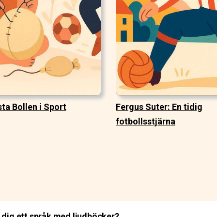
ta Bollen i Sport
Fergus Suter: En tidig
fotbollsstjärna
 dig ett språk med ljudböcker?