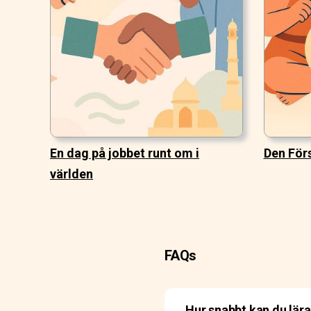
En dag på jobbet runt om i
Den Förs
världen
FAQs
Hur snabbt kan du lära