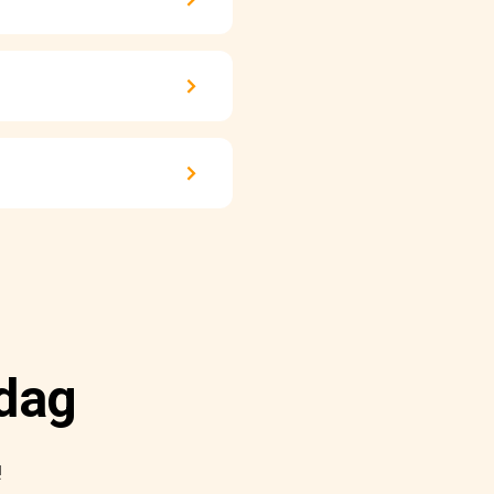
idag
!