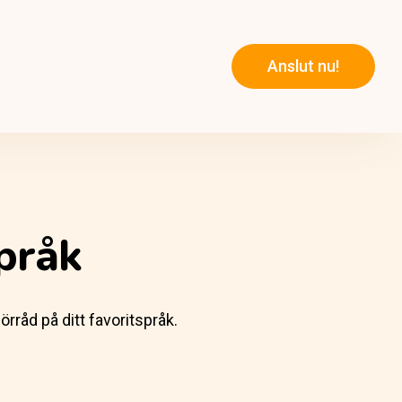
Anslut nu!
språk
rråd på ditt favoritspråk.