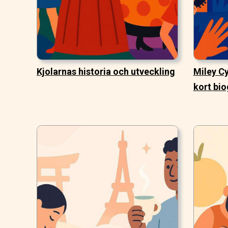
Kjolarnas historia och utveckling
Miley Cy
kort bio