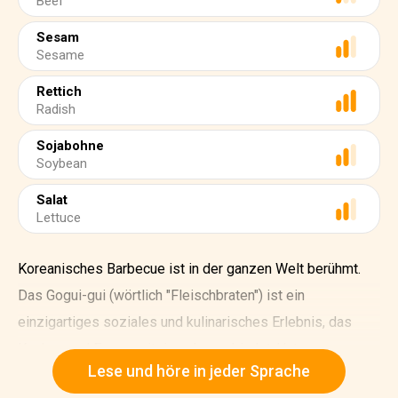
Beef
Sesam
Sesame
Rettich
Radish
Sojabohne
Soybean
Salat
Lettuce
Koreanisches Barbecue ist in der ganzen Welt berühmt.
Das Gogui-gui (wörtlich "Fleischbraten") ist ein
einzigartiges soziales und kulinarisches Erlebnis, das
Kochen und Essen miteinander verbindet. Unter
Lese und höre in jeder Sprache
koreanischem Barbecue versteht man die koreanische