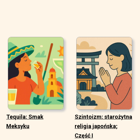
Tequila: Smak
Szintoizm: starożytna
Meksyku
religia japońska;
Część I