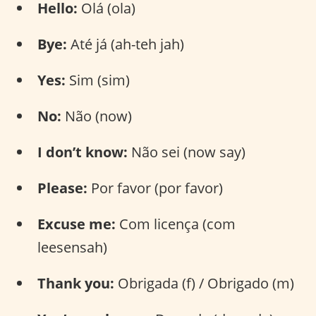
Hello:
Olá (ola)
Bye:
Até já (ah-teh jah)
Yes:
Sim (sim)
No:
Não (now)
I don’t know:
Não sei (now say)
Please:
Por favor (por favor)
Excuse me:
Com licença (com
leesensah)
Thank you:
Obrigada (f) / Obrigado (m)