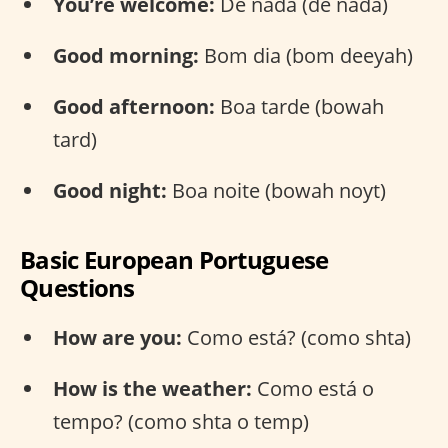
You’re welcome:
De nada (de nada)
Good morning:
Bom dia (bom deeyah)
Good afternoon:
Boa tarde (bowah
tard)
Good night:
Boa noite (bowah noyt)
Basic European Portuguese
Questions
How are you:
Como está? (como shta)
How is the weather:
Como está o
tempo? (como shta o temp)