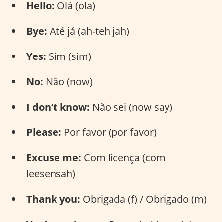
Hello:
Olá (ola)
Bye:
Até já (ah-teh jah)
Yes:
Sim (sim)
No:
Não (now)
I don’t know:
Não sei (now say)
Please:
Por favor (por favor)
Excuse me:
Com licença (com
leesensah)
Thank you:
Obrigada (f) / Obrigado (m)