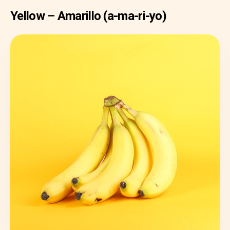
Yellow – Amarillo (a-ma-ri-yo)