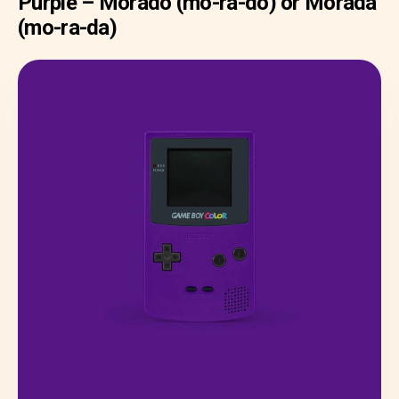
Purple – Morado (mo-ra-do) or Morada
(mo-ra-da)