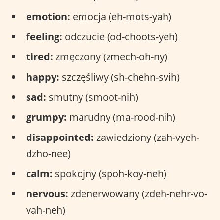
emotion:
emocja (eh-mots-yah)
feeling:
odczucie (od-choots-yeh)
tired:
zmęczony (zmech-oh-ny)
happy:
szczęśliwy (sh-chehn-svih)
sad:
smutny (smoot-nih)
grumpy:
marudny (ma-rood-nih)
disappointed:
zawiedziony (zah-vyeh-
dzho-nee)
calm:
spokojny (spoh-koy-neh)
nervous:
zdenerwowany (zdeh-nehr-vo-
vah-neh)