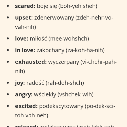
scared:
boję się (boh-yeh sheh)
upset:
zdenerwowany (zdeh-nehr-vo-
vah-nih)
love:
miłość (mee-wohshch)
in love:
zakochany (za-koh-ha-nih)
exhausted:
wyczerpany (vi-chehr-pah-
nih)
joy:
radość (rah-doh-shch)
angry:
wściekły (vshchek-wih)
excited:
podekscytowany (po-dek-sci-
toh-vah-neh)
relaxed:
zrelaksowany (zreh-lahk-soh-