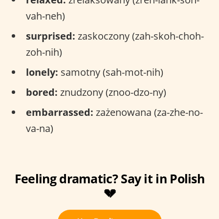
vah-neh)
surprised:
zaskoczony (zah-skoh-choh-
zoh-nih)
lonely:
samotny (sah-mot-nih)
bored:
znudzony (znoo-dzo-ny)
embarrassed:
zażenowana (za-zhe-no-
va-na)
Feeling dramatic? Say it in Polish
💔