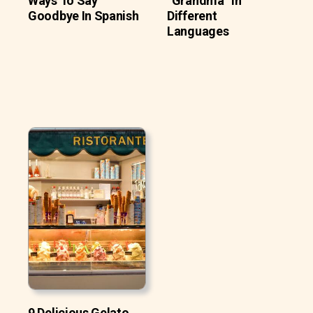
Ways To Say
“Grandma” In
Goodbye In Spanish
Different
Languages
9 Delicious Gelato