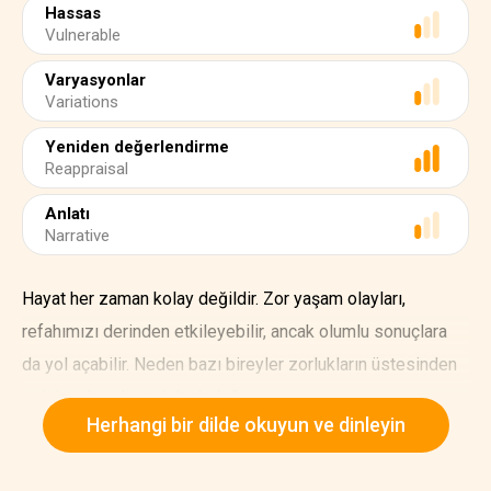
Hassas
Vulnerable
Varyasyonlar
Variations
Yeniden değerlendirme
Reappraisal
Anlatı
Narrative
Hayat her zaman kolay değildir. Zor yaşam olayları,
refahımızı derinden etkileyebilir, ancak olumlu sonuçlara
da yol açabilir. Neden bazı bireyler zorlukların üstesinden
gelirken bazıları takılıp kalır?
Herhangi bir dilde okuyun ve dinleyin
Amerikan Psikoloji Derneği, dayanıklılığı "sıkıntılar
karşısında iyi uyum sağlama süreci" olarak tanımlar.