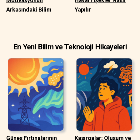
Motivasyonun
Havai Fişekler Nasıl
Arkasındaki Bilim
Yapılır
En Yeni Bilim ve Teknoloji Hikayeleri
Güneş Fırtınalarının
Kasırgalar: Oluşum ve