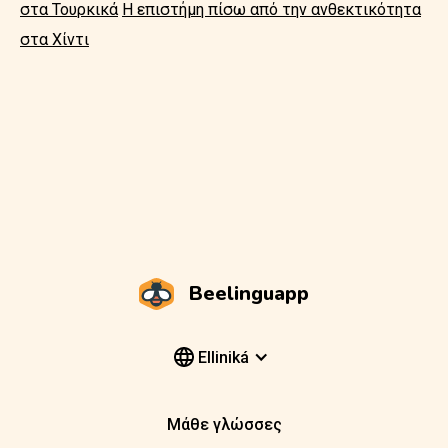
στα Τουρκικά
Η επιστήμη πίσω από την ανθεκτικότητα
στα Χίντι
Beelinguapp
Elliniká
Μάθε γλώσσες