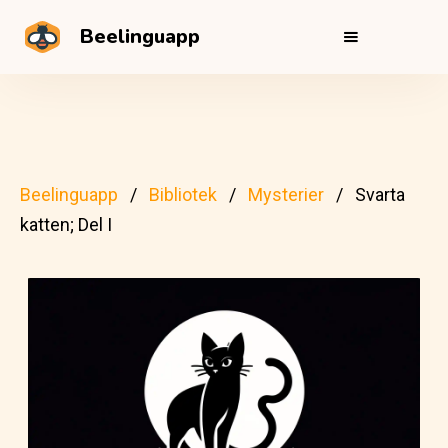
Beelinguapp
Beelinguapp
Bibliotek
Mysterier
Svarta
katten; Del I