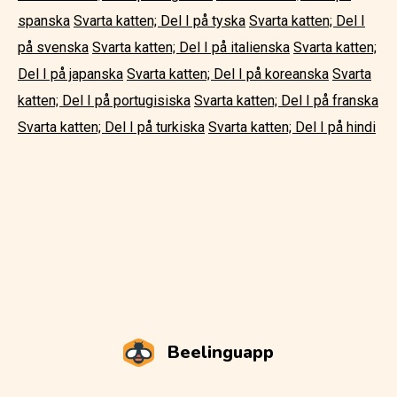
spanska
Svarta katten; Del I på tyska
Svarta katten; Del I
på svenska
Svarta katten; Del I på italienska
Svarta katten;
Del I på japanska
Svarta katten; Del I på koreanska
Svarta
katten; Del I på portugisiska
Svarta katten; Del I på franska
Svarta katten; Del I på turkiska
Svarta katten; Del I på hindi
Beelinguapp