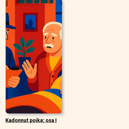
Kadonnut poika; osa I