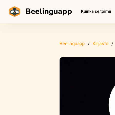
Beelinguapp
Kuinka se toimii
Beelinguapp
Kirjasto