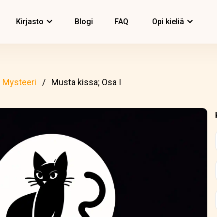
Kirjasto
Blogi
FAQ
Opi kieliä
Mysteeri
Musta kissa; Osa I