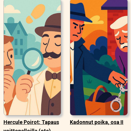
Hercule Poirot: Tapaus
Kadonnut poika, osa II
voittopalloilla (ote)