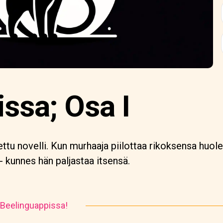
ssa; Osa I
tu novelli. Kun murhaaja piilottaa rikoksensa huolel
kunnes hän paljastaa itsensä.
 Beelinguappissa!