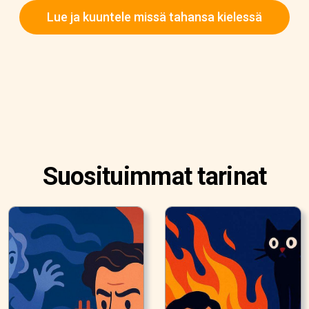
Lue ja kuuntele missä tahansa kielessä
Suosituimmat tarinat