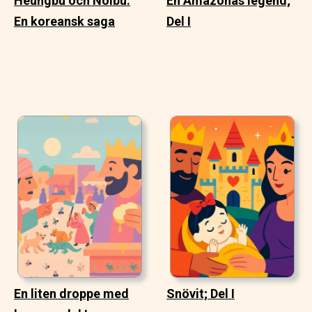
Heungbu och Nolbu:
En Amazonas legend;
En koreansk saga
Del I
En liten droppe med
Snövit; Del I