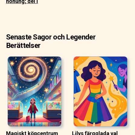
honung; del I
Senaste Sagor och Legender
Berättelser
Magiskt köpcentrum
Lilys färgglada val