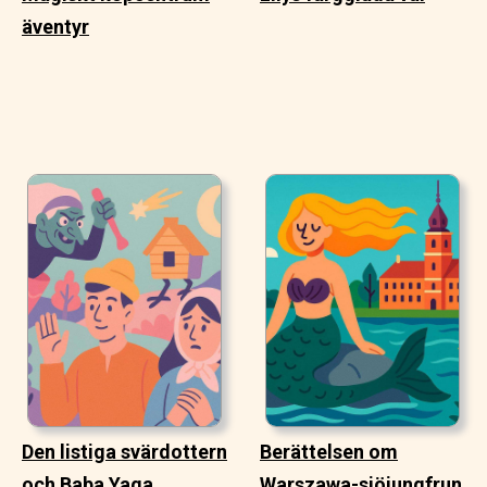
äventyr
Den listiga svärdottern
Berättelsen om
och Baba Yaga
Warszawa-sjöjungfrun