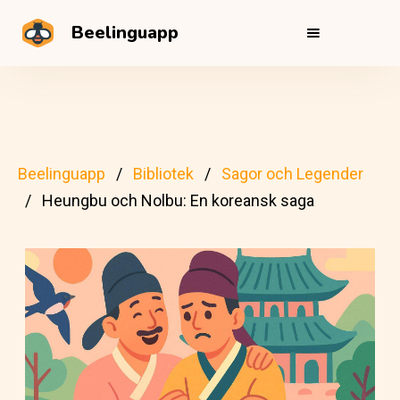
Beelinguapp
Beelinguapp
Bibliotek
Sagor och Legender
Heungbu och Nolbu: En koreansk saga