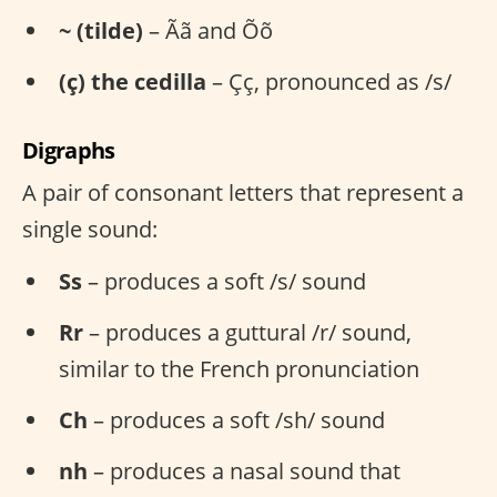
~ (tilde)
– Ãã and Õõ
(ç) the cedilla
– Çç, pronounced as /s/
Digraphs
A pair of consonant letters that represent a
single sound:
Ss
– produces a soft /s/ sound
Rr
– produces a guttural /r/ sound,
similar to the French pronunciation
Ch
– produces a soft /sh/ sound
nh
– produces a nasal sound that