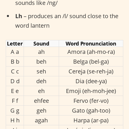
sounds like /ng/
Lh
– produces an /l/ sound close to the
word lantern
Letter
Sound
Word Pronunciation
A a
ah
Amora (ah-mo-ra)
B b
beh
Belga (bel-ga)
C c
seh
Cereja (se-reh-ja)
D d
deh
Dia (dee-ya)
E e
eh
Emoji (eh-moh-jee)
F f
ehfee
Fervo (fer-vo)
G g
geh
Gato (gah-too)
H h
agah
Harpa (ar-pa)