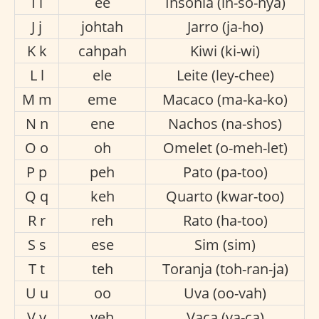
I i
ee
Insónia (in-so-nya)
J j
johtah
Jarro (ja-ho)
K k
cahpah
Kiwi (ki-wi)
L l
ele
Leite (ley-chee)
M m
eme
Macaco (ma-ka-ko)
N n
ene
Nachos (na-shos)
O o
oh
Omelet (o-meh-let)
P p
peh
Pato (pa-too)
Q q
keh
Quarto (kwar-too)
R r
reh
Rato (ha-too)
S s
ese
Sim (sim)
T t
teh
Toranja (toh-ran-ja)
U u
oo
Uva (oo-vah)
V v
veh
Vaca (va-ca)