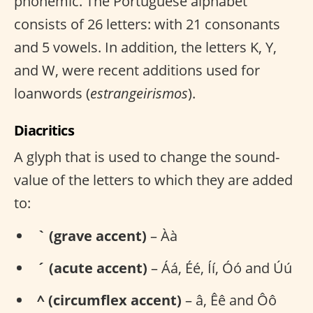
phonemic. The Portuguese alphabet
consists of 26 letters: with 21 consonants
and 5 vowels. In addition, the letters K, Y,
and W, were recent additions used for
loanwords (
estrangeirismos
).
Diacritics
A glyph that is used to change the sound-
value of the letters to which they are added
to:
` (grave accent)
– Àà
´ (acute accent)
– Áá, Éé, Íí, Óó and Úú
^ (circumflex accent)
– â, Êê and Ôô