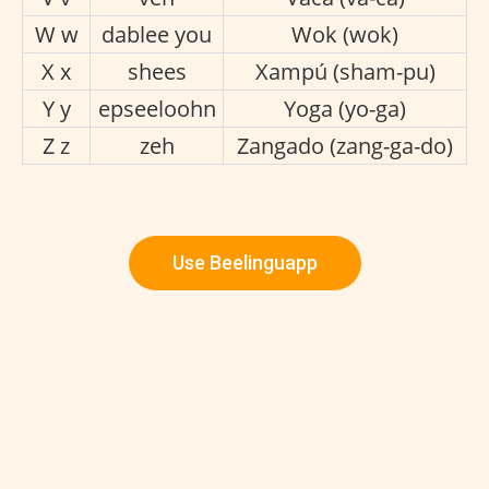
W w
dablee you
Wok (wok)
X x
shees
Xampú (sham-pu)
Y y
epseeloohn
Yoga (yo-ga)
Z z
zeh
Zangado (zang-ga-do)
Use Beelinguapp