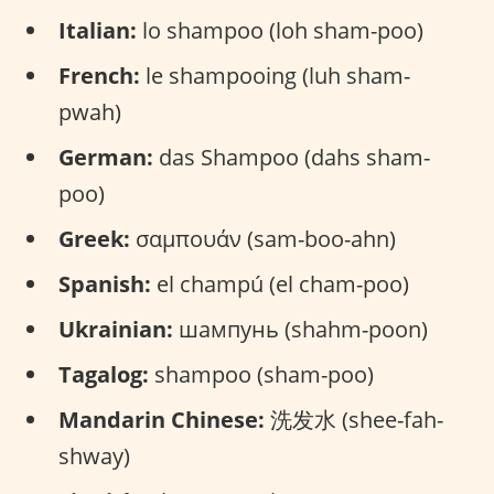
Italian:
lo shampoo (loh sham-poo)
French:
le shampooing (luh sham-
pwah)
German:
das Shampoo (dahs sham-
poo)
Greek:
σαμπουάν (sam-boo-ahn)
Spanish:
el champú (el cham-poo)
Ukrainian:
шампунь (shahm-poon)
Tagalog:
shampoo (sham-poo)
Mandarin Chinese:
洗发水 (shee-fah-
shway)