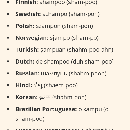
Finnish:
shampoo (sham-poo)
Swedish:
schampo (sham-poh)
Polish:
szampon (sham-pon)
Norwegian:
sjampo (sham-po)
Turkish:
şampuan (shahm-poo-ahn)
Dutch:
de shampoo (duh sham-poo)
Russian:
шампунь (shahm-poon)
Hindi:
शैम्पू (shaem-poo)
Korean:
샴푸 (shahm-poo)
Brazilian Portuguese:
o xampu (o
sham-poo)