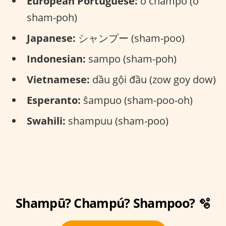
European Portuguese:
o champô (o
sham-poh)
Japanese:
シャンプー (sham-poo)
Indonesian:
sampo (sham-poh)
Vietnamese:
dầu gội đầu (zow goy dow)
Esperanto:
ŝampuo (sham-poo-oh)
Swahili:
shampuu (sham-poo)
Shampū? Champú? Shampoo? 🫧