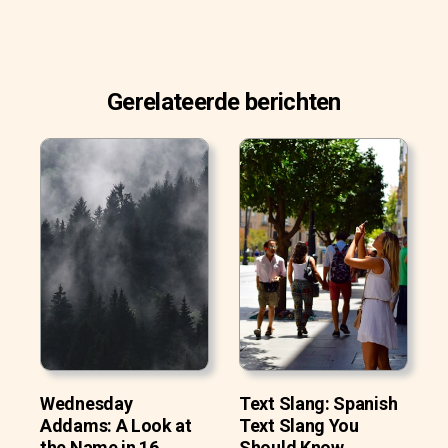
Gerelateerde berichten
Wednesday
Text Slang: Spanish
Addams: A Look at
Text Slang You
the Name in 16
Should Know