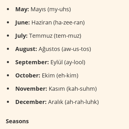
May:
Mayıs (my-uhs)
June:
Haziran (ha-zee-ran)
July:
Temmuz (tem-muz)
August:
Ağustos (aw-us-tos)
September:
Eylül (ay-lool)
October:
Ekim (eh-kim)
November:
Kasım (kah-suhm)
December:
Aralık (ah-rah-luhk)
Seasons