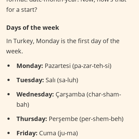
for a start?
Days of the week
In Turkey, Monday is the first day of the
week.
Monday:
Pazartesi (pa-zar-teh-si)
Tuesday:
Salı (sa-luh)
Wednesday:
Çarşamba (char-sham-
bah)
Thursday:
Perşembe (per-shem-beh)
Friday:
Cuma (ju-ma)