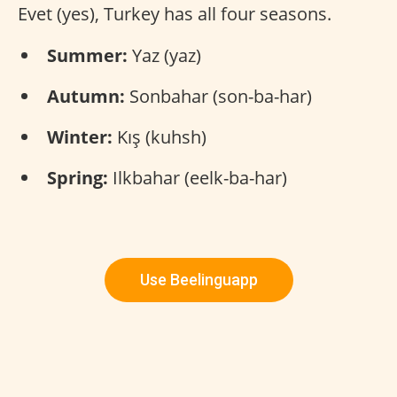
Evet (yes), Turkey has all four seasons.
Summer:
Yaz (yaz)
Autumn:
Sonbahar (son-ba-har)
Winter:
Kış (kuhsh)
Spring:
Ilkbahar (eelk-ba-har)
Use Beelinguapp