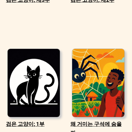
검은 고양이; 1부
왜 거미는 구석에 숨을