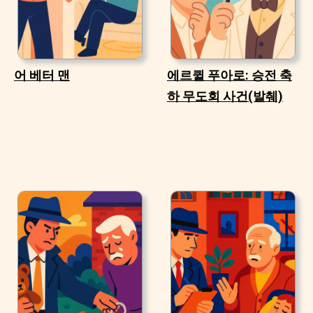
어 베터 맨
에르퀼 푸아로: 승전 축
하 무도회 사건(발췌)