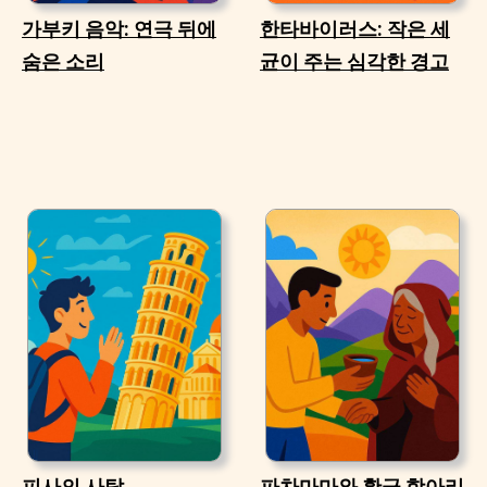
가부키 음악: 연극 뒤에
한타바이러스: 작은 세
숨은 소리
균이 주는 심각한 경고
피사의 사탑
파차마마와 황금 항아리