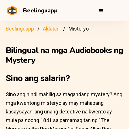
Beelinguapp
Beelinguapp
Aklatan
Misteryo
Bilingual na mga Audiobooks ng
Mystery
Sino ang salarin?
Sino ang hindi mahilig sa magandang mystery? Ang
mga kwentong misteryo ay may mahabang
kasaysayan, ang unang detective na kwento ay
mula pa noong 1841 sa pamamagitan ng "The
Murders in the Rue Morgue" ni Edgar Allan Poe.