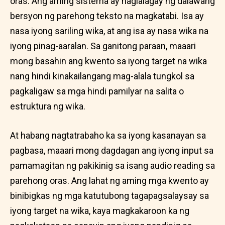
oras. Ang aming sistema ay naglalagay ng dalawang
bersyon ng parehong teksto na magkatabi. Isa ay
nasa iyong sariling wika, at ang isa ay nasa wika na
iyong pinag-aaralan. Sa ganitong paraan, maaari
mong basahin ang kwento sa iyong target na wika
nang hindi kinakailangang mag-alala tungkol sa
pagkaligaw sa mga hindi pamilyar na salita o
estruktura ng wika.
At habang nagtatrabaho ka sa iyong kasanayan sa
pagbasa, maaari mong dagdagan ang iyong input sa
pamamagitan ng pakikinig sa isang audio reading sa
parehong oras. Ang lahat ng aming mga kwento ay
binibigkas ng mga katutubong tagapagsalaysay sa
iyong target na wika, kaya magkakaroon ka ng