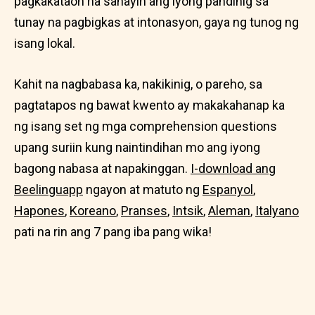
pagkakataon na sanayin ang iyong pandinig sa
tunay na pagbigkas at intonasyon, gaya ng tunog ng
isang lokal.
Kahit na nagbabasa ka, nakikinig, o pareho, sa
pagtatapos ng bawat kwento ay makakahanap ka
ng isang set ng mga comprehension questions
upang suriin kung naintindihan mo ang iyong
bagong nabasa at napakinggan.
I-download ang
Beelinguapp
ngayon at matuto ng
Espanyol
,
Hapones
,
Koreano
,
Pranses
,
Intsik
,
Aleman
,
Italyano
pati na rin ang 7 pang iba pang wika!