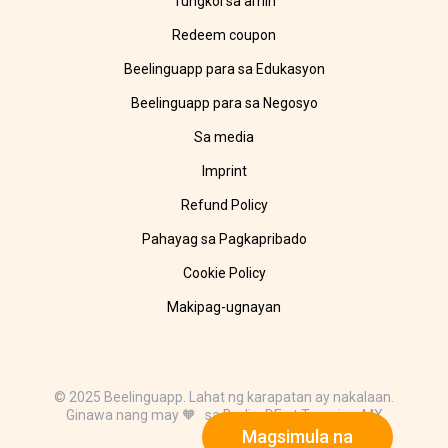
Tungkol sa amin
Redeem coupon
Beelinguapp para sa Edukasyon
Beelinguapp para sa Negosyo
Sa media
Imprint
Refund Policy
Pahayag sa Pagkapribado
Cookie Policy
Makipag-ugnayan
© 2025 Beelinguapp. Lahat ng karapatan ay nakalaan.
Ginawa nang may 🧡 sa Berlin, DE at Tampico, MX
Magsimula na