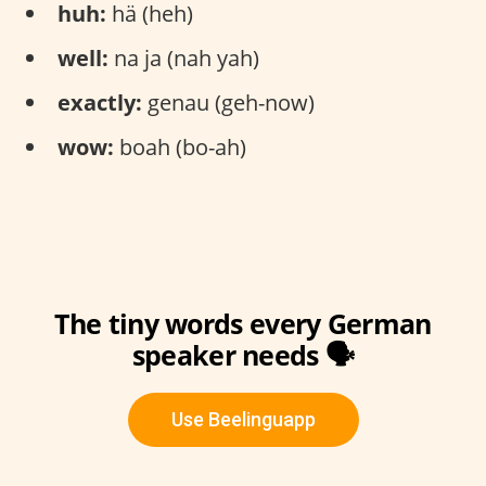
huh:
hä (heh)
well:
na ja (nah yah)
exactly:
genau (geh-now)
wow:
boah (bo-ah)
The tiny words every German
speaker needs 🗣️
Use Beelinguapp