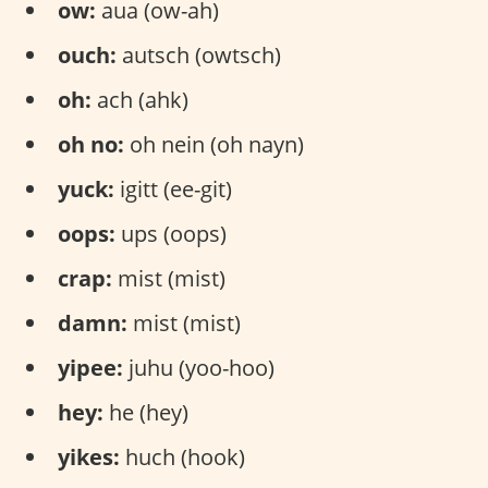
ow:
aua (ow-ah)
ouch:
autsch (owtsch)
oh:
ach (ahk)
oh no:
oh nein (oh nayn)
yuck:
igitt (ee-git)
oops:
ups (oops)
crap:
mist (mist)
damn:
mist (mist)
yipee:
juhu (yoo-hoo)
hey:
he (hey)
yikes:
huch (hook)