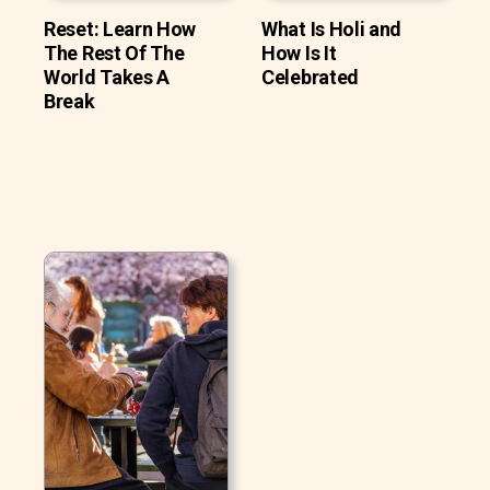
Reset: Learn How
What Is Holi and
The Rest Of The
How Is It
World Takes A
Celebrated
Break