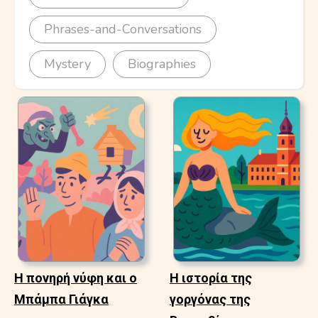
Phrases-and-Conversations
Mystery
Biographies
Η πονηρή νύφη και ο
Η ιστορία της
Μπάμπα Γιάγκα
γοργόνας της