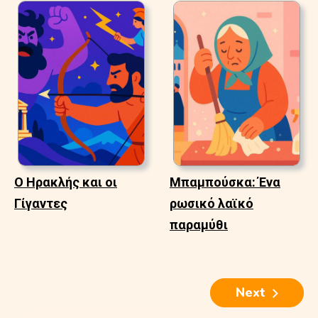
Ο Ηρακλής και οι
Μπαμπούσκα: Ένα
Γίγαντες
ρωσικό λαϊκό
παραμύθι
Next