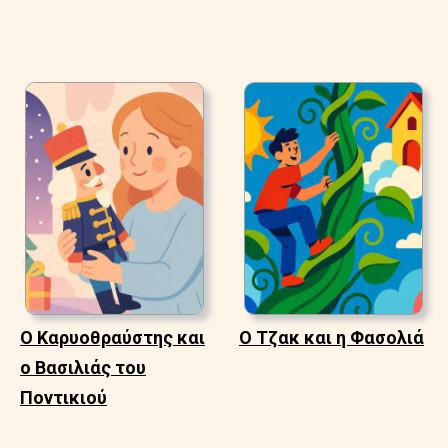
Ο Καρυοθραύστης και
Ο Τζακ και η Φασολιά
ο Βασιλιάς του
Ποντικιού