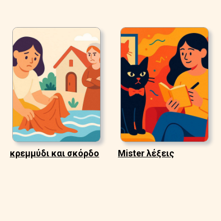
κρεμμύδι και σκόρδο
Mister λέξεις