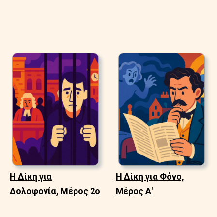
Η Δίκη για
Η Δίκη για Φόνο,
Δολοφονία, Μέρος 2ο
Μέρος Α'