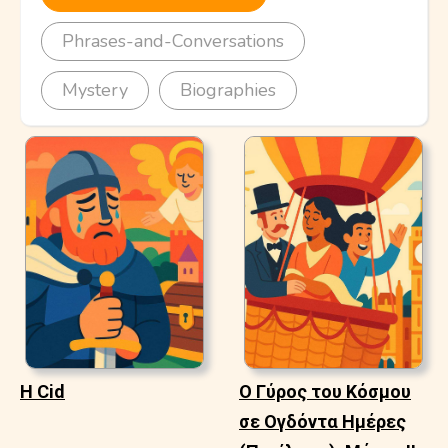
Phrases-and-Conversations
Mystery
Biographies
Η Cid
Ο Γύρος του Κόσμου
σε Ογδόντα Ημέρες