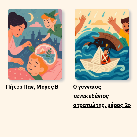
Πήτερ Παν, Μέρος Β'
Ο γενναίος
τενεκεδένιος
στρατιώτης, μέρος 2ο